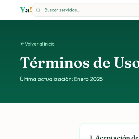
Saltar al contenido
Y
a
!
Volver al inicio
Términos de Us
Última actualización: Enero 2025
1. Aceptación de